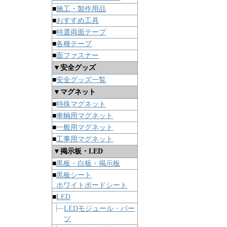
■
施工・製作用品
■
おすすめ工具
■
特選両面テープ
■
各種テープ
■
面ファスナー
▼安全グッズ
■
安全グッズ一覧
▼マグネット
■
特殊マグネット
■
車輌用マグネット
■
一般用マグネット
■
工事用マグネット
▼掲示板・LED
■
黒板・白板・掲示板
■
黒板シート
ホワイトボードシート
■
LED
LEDモジュール・パー
ツ