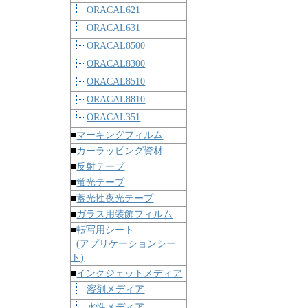
ORACAL621
ORACAL631
ORACAL8500
ORACAL8300
ORACAL8510
ORACAL8810
ORACAL351
■
マーキングフィルム
■
カーラッピング資材
■
反射テープ
■
蛍光テープ
■
蓄光性夜光テープ
■
ガラス用装飾フィルム
■
転写用シート
(アプリケーションシー
ト)
■
インクジェットメディア
溶剤メディア
水性メディア