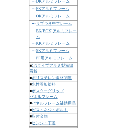
DKアルミフレーム
FKアルミフレーム
OKアルミフレーム
リブつき中フレーム
BK(BOX)アルミフレー
ム
KKアルミフレーム
SKアルミフレーム
FF用アルミフレーム
■
CNタイプアルミ製額縁
看板
■
ポリスチレン角材関連
■
水性看板塗料
■
ポスターグリップ
パネルフレーム
■
パネルフレーム補助用品
■
ビス・ネジ・ボルト
■
取付金物
■
ヒンジ・丁番