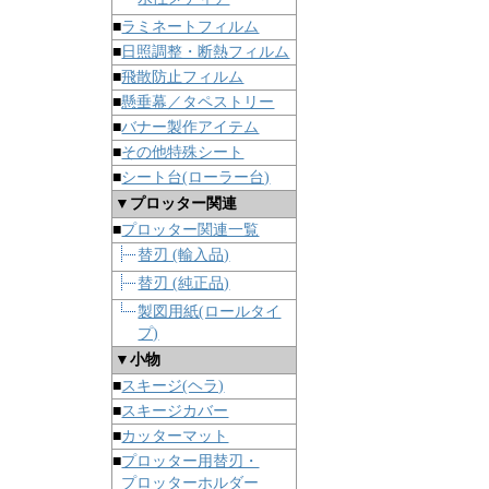
■
ラミネートフィルム
■
日照調整・断熱フィルム
■
飛散防止フィルム
■
懸垂幕／タペストリー
■
バナー製作アイテム
■
その他特殊シート
■
シート台(ローラー台)
▼プロッター関連
■
プロッター関連一覧
替刃 (輸入品)
替刃 (純正品)
製図用紙(ロールタイ
プ)
▼小物
■
スキージ(ヘラ)
■
スキージカバー
■
カッターマット
■
プロッター用替刃・
プロッターホルダー