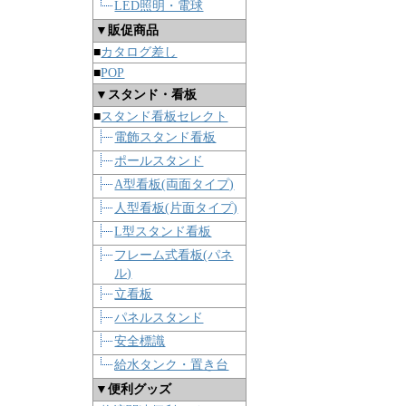
LED照明・電球
▼販促商品
■
カタログ差し
■
POP
▼スタンド・看板
■
スタンド看板セレクト
電飾スタンド看板
ポールスタンド
A型看板(両面タイプ)
人型看板(片面タイプ)
L型スタンド看板
フレーム式看板(パネ
ル)
立看板
パネルスタンド
安全標識
給水タンク・置き台
▼便利グッズ