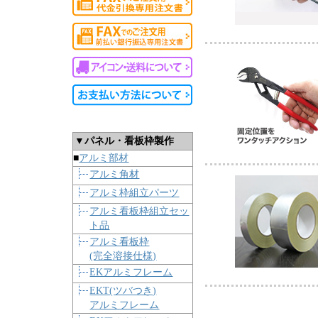
▼パネル・看板枠製作
■
アルミ部材
アルミ角材
アルミ枠組立パーツ
アルミ看板枠組立セッ
ト品
アルミ看板枠
(完全溶接仕様)
EKアルミフレーム
EKT(ツバつき)
アルミフレーム