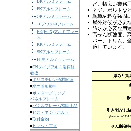
DKアルミフレーム
ど、幅広い業務
FKアルミフレーム
ネジ、ボルトな
異種材料を強固
OKアルミフレーム
屋外対候が必要
リブつき中フレーム
防水が必要な用
BK(BOX)アルミフレー
高せん断強度、
ム
バー、トリム、
KKアルミフレーム
適しています。
SKアルミフレーム
FF用アルミフレーム
■
CNタイプアルミ製額縁
看板
厚み* (
■
ポリスチレン角材関連
■
水性看板塗料
■
ポスターグリップ
耐
パネルフレーム
■
パネルフレーム補助用品
引き剥がし粘
■
ビス・ネジ・ボルト
(based on ASTM D3
■
取付金物
■
ヒンジ・丁番
せん断保持