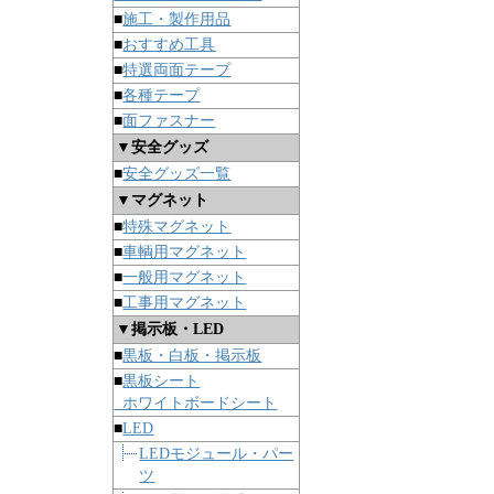
■
施工・製作用品
■
おすすめ工具
■
特選両面テープ
■
各種テープ
■
面ファスナー
▼安全グッズ
■
安全グッズ一覧
▼マグネット
■
特殊マグネット
■
車輌用マグネット
■
一般用マグネット
■
工事用マグネット
▼掲示板・LED
■
黒板・白板・掲示板
■
黒板シート
ホワイトボードシート
■
LED
LEDモジュール・パー
ツ