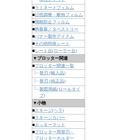
■
ラミネートフィルム
■
日照調整・断熱フィルム
■
飛散防止フィルム
■
懸垂幕／タペストリー
■
バナー製作アイテム
■
その他特殊シート
■
シート台(ローラー台)
▼プロッター関連
■
プロッター関連一覧
替刃 (輸入品)
替刃 (純正品)
製図用紙(ロールタイ
プ)
▼小物
■
スキージ(ヘラ)
■
スキージカバー
■
カッターマット
■
プロッター用替刃・
プロッターホルダー