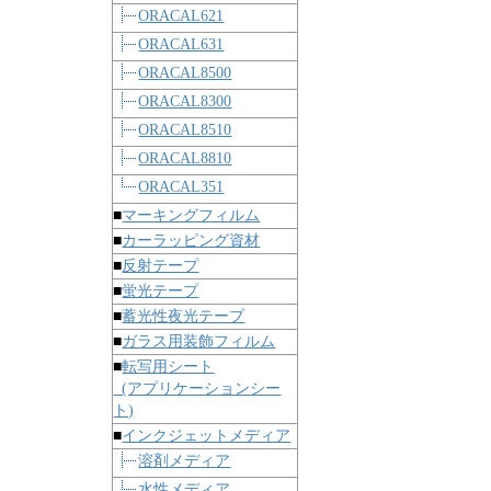
ORACAL621
ORACAL631
ORACAL8500
ORACAL8300
ORACAL8510
ORACAL8810
ORACAL351
■
マーキングフィルム
■
カーラッピング資材
■
反射テープ
■
蛍光テープ
■
蓄光性夜光テープ
■
ガラス用装飾フィルム
■
転写用シート
(アプリケーションシー
ト)
■
インクジェットメディア
溶剤メディア
水性メディア