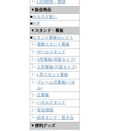
LED照明・電球
▼販促商品
■
カタログ差し
■
POP
▼スタンド・看板
■
スタンド看板セレクト
電飾スタンド看板
ポールスタンド
A型看板(両面タイプ)
人型看板(片面タイプ)
L型スタンド看板
フレーム式看板(パネ
ル)
立看板
パネルスタンド
安全標識
給水タンク・置き台
▼便利グッズ