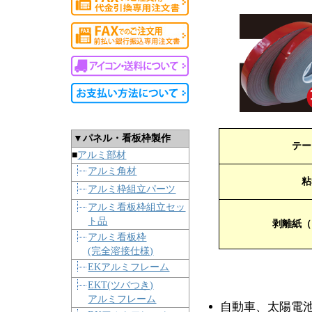
▼パネル・看板枠製作
テー
■
アルミ部材
アルミ角材
粘
アルミ枠組立パーツ
アルミ看板枠組立セッ
ト品
剥離紙（
アルミ看板枠
(完全溶接仕様)
EKアルミフレーム
EKT(ツバつき)
アルミフレーム
自動車、太陽電